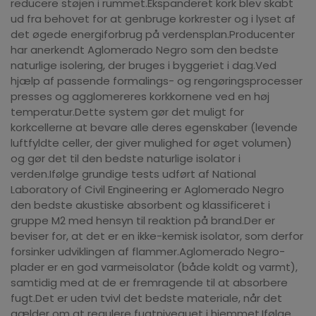
reducere støjen i rummet.Ekspanderet kork blev skabt
ud fra behovet for at genbruge korkrester og i lyset af
det øgede energiforbrug på verdensplan.Producenter
har anerkendt Aglomerado Negro som den bedste
naturlige isolering, der bruges i byggeriet i dag.Ved
hjælp af passende formalings- og rengøringsprocesser
presses og agglomereres korkkornene ved en høj
temperatur.Dette system gør det muligt for
korkcellerne at bevare alle deres egenskaber (levende
luftfyldte celler, der giver mulighed for øget volumen)
og gør det til den bedste naturlige isolator i
verden.Ifølge grundige tests udført af National
Laboratory of Civil Engineering er Aglomerado Negro
den bedste akustiske absorbent og klassificeret i
gruppe M2 med hensyn til reaktion på brand.Der er
beviser for, at det er en ikke-kemisk isolator, som derfor
forsinker udviklingen af flammer.Aglomerado Negro-
plader er en god varmeisolator (både koldt og varmt),
samtidig med at de er fremragende til at absorbere
fugt.Det er uden tvivl det bedste materiale, når det
gælder om at regulere fugtniveauet i hjemmet.Ifølge