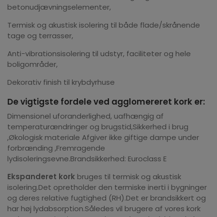
betonudjævningselementer,
Termisk og akustisk isolering til både flade/skrånende
tage og terrasser,
Anti-vibrationsisolering til udstyr, faciliteter og hele
boligområder,
Dekorativ finish til krybdyrhuse
De vigtigste fordele ved agglomereret kork er:
Dimensionel uforanderlighed, uafhængig af
temperaturændringer og brugstid,Sikkerhed i brug
,Økologisk materiale Afgiver ikke giftige dampe under
forbrænding ,Fremragende
lydisoleringsevne.Brandsikkerhed: Euroclass E
Ekspanderet kork
bruges til termisk og akustisk
isolering.Det opretholder den termiske inerti i bygninger
og deres relative fugtighed (RH).Det er brandsikkert og
har høj lydabsorption.Således vil brugere af vores kork