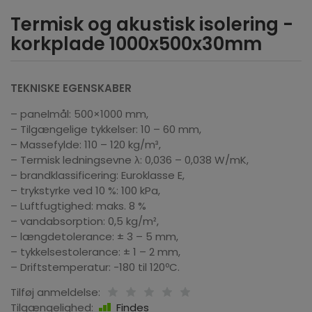
Termisk og akustisk isolering -
korkplade 1000x500x30mm
TEKNISKE EGENSKABER
– panelmål: 500×1000 mm,
– Tilgængelige tykkelser: 10 – 60 mm,
– Massefylde: 110 – 120 kg/m³,
– Termisk ledningsevne λ: 0,036 – 0,038 W/mK,
– brandklassificering: Euroklasse E,
– trykstyrke ved 10 %: 100 kPa,
– Luftfugtighed: maks. 8 %
– vandabsorption: 0,5 kg/m²,
– længdetolerance: ± 3 – 5 mm,
– tykkelsestolerance: ± 1 – 2 mm,
– Driftstemperatur: -180 til 120ºC.
Tilføj anmeldelse:
Tilgængelighed:
Findes