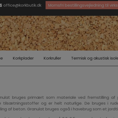
office@korkbutik.dk
Momsfri bestillingsvejledning til vi
le
Korkplader
Korkruller
Termisk og akustisk isol
nulat bruges primært som materiale ved fremstilling af pa
 tilsætningsstoffer og er helt naturlige. De bruges i ru
lling af beton. Granulat bruges også i havebrug som et jordt