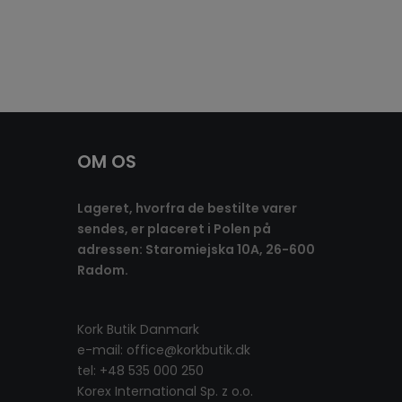
OM OS
Lageret, hvorfra de bestilte varer
sendes, er placeret i Polen på
adressen: Staromiejska 10A, 26-600
Radom.
Kork Butik Danmark
e-mail:
office@korkbutik.dk
tel: +48 535 000 250
Korex International Sp. z o.o.