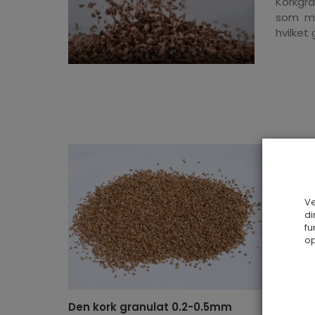
Korkgra
som mat
hvilket
Ve
di
fu
op
Den kork granulat 0.2-0.5mm
Kork gr