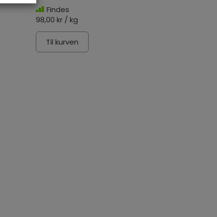
Findes
98,00 kr / kg
Til kurven