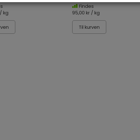
es
Findes
 / kg
95,00 kr / kg
urven
Til kurven