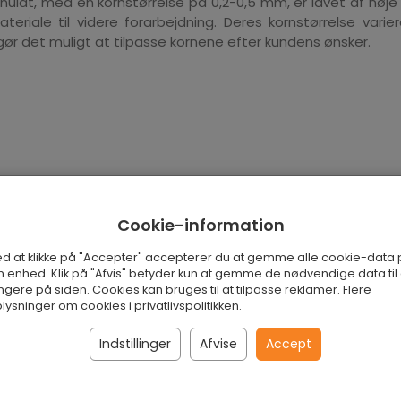
nulat, med en kornstørrelse på 0,2-0,5 mm, er lavet af nøje
eriale til videre forarbejdning. Deres kornstørrelse vari
 gør det muligt at tilpasse kornene efter kundens ønsker.
Cookie-information
d at klikke på "Accepter" accepterer du at gemme alle cookie-data
n enhed. Klik på "Afvis" betyder kun at gemme de nødvendige data til 
ngere på siden. Cookies kan bruges til at tilpasse reklamer. Flere
lysninger om cookies i
privatlivspolitikken
.
Indstillinger
Afvise
Accept
anulat 0.5-1 mm
Kork granulat 1 - 1.8 mm