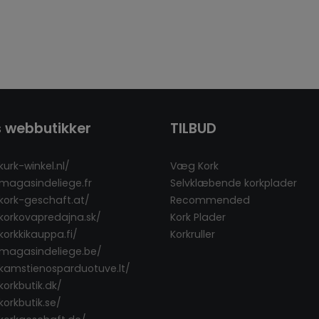
 webbutikker
TILBUD
kurk-winkel.nl/
Væg Kork
/magasindeliege.fr
Selvklæbende korkplader
/kork-geschaft.at/
Recommended
/korkovapredajna.sk/
Kork Plader
korkkikauppa.fi/
Korkruller
/magasindeliege.be/
/kamstienosparduotuve.lt/
korkbutik.dk/
korkbutik.se/