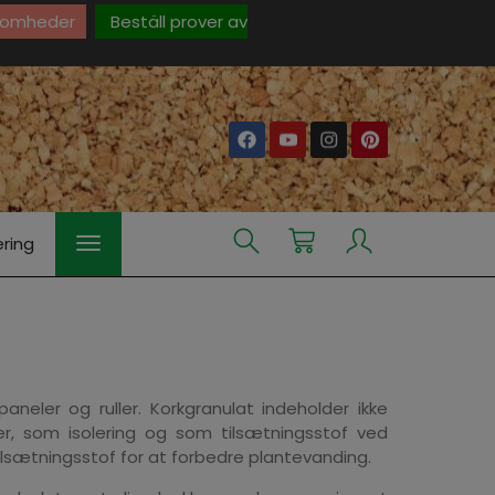
rksomheder
Beställ prover av
ering
neler og ruller. Korkgranulat indeholder ikke
der, som isolering og som tilsætningsstof ved
ilsætningsstof for at forbedre plantevanding.