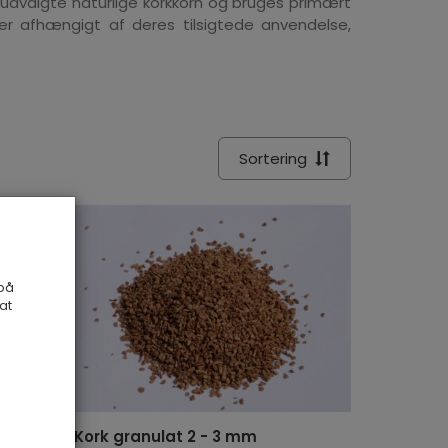
 udvalgte naturlige korkkorn og bruges primært
erer afhængigt af deres tilsigtede anvendelse,
Sortering
 på
at
Kork granulat 2 - 3 mm